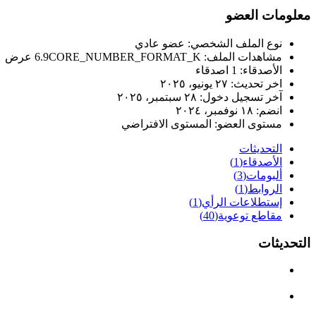
معلومات العضو
نوع الملف الشخصي:
عضو عادي
مشاهدات الملف:
6.9CORE_NUMBER_FORMAT_K عرض
الأصدقاء:
1 اصدقاء
اخر تحديث:
٢٧ يونيو، ٢٠٢٥
آخر تسجيل دخول:
٢٨ سبتمبر، ٢٠٢٥
انضم:
١٨ نوفمبر، ٢٠٢٤
مستوى العضو:
المستوى الافتراضي
التحديثات
الأصدقاء
(1)
ألبومات
(3)
الروابط
(1)
إستطلاعات الرأي
(1)
مقاطع توعوية
(40)
التحديثات